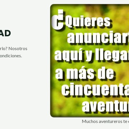
DAD
arlo? Nosotros
ondiciones.
Muchos aventureros te e