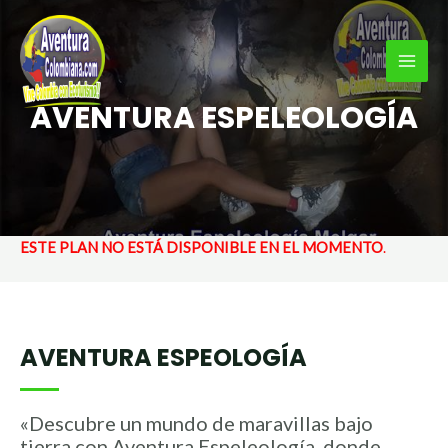
Ir
al
contenido
MAI
AVENTURA ESPELEOLOGÍA
MEN
ESTE PLAN NO ESTÁ DISPONIBLE EN EL MOMENTO
.
AVENTURA ESPEOLOGÍA
«Descubre un mundo de maravillas bajo
tierra con Aventura Espeleología, donde