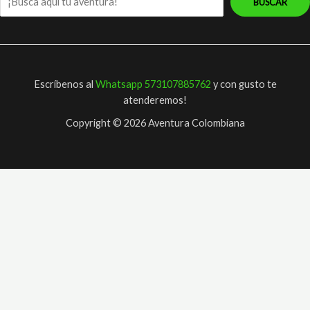
BUSCAR
aquí
tu
aventura!
Escríbenos al
Whatsapp 573107885762
y con gusto te
atenderemos!
Copyright © 2026 Aventura Colombiana