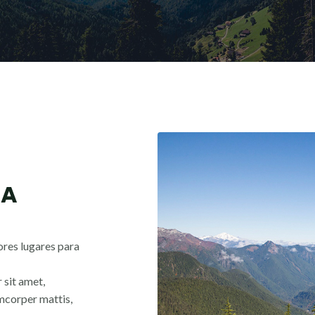
IA
ores lugares para
 sit amet,
lamcorper mattis,