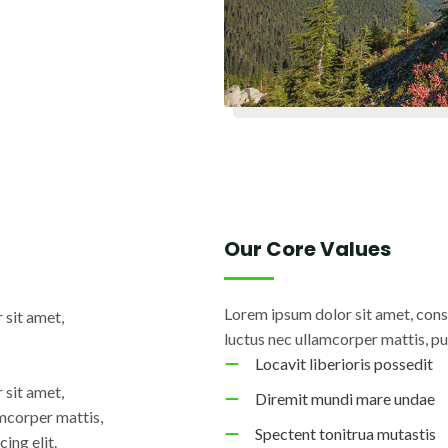
Our Core Values
Lorem ipsum dolor sit amet, consec
 sit amet,
luctus nec ullamcorper mattis, pu
Locavit liberioris possedit
 sit amet,
Diremit mundi mare undae
lamcorper mattis,
Spectent tonitrua mutastis
ing elit.